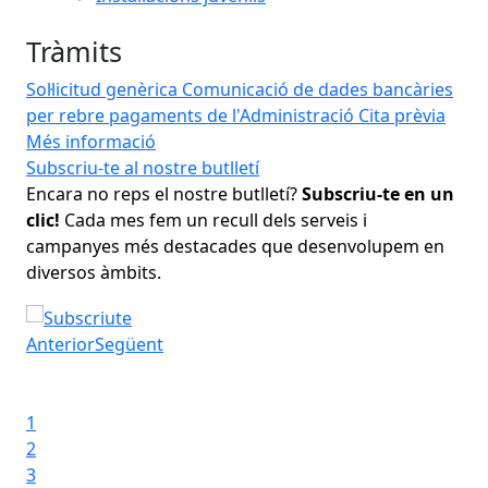
Tràmits
Sol·licitud genèrica
Comunicació de dades bancàries
per rebre pagaments de l'Administració
Cita prèvia
Més informació
Subscriu-te al nostre butlletí
Art
el
Encara no reps el nostre butlletí?
Subscriu-te en un
L'A
clic!
Cada mes fem un recull dels serveis i
d'
campanyes més destacades que desenvolupem en
Vil
a
diversos àmbits.
es
con
Subscriu-te al nostre butlletí
esp
Anterior
Següent
da
Iniciar presentació
Art
Aturar presentació
1
2
3