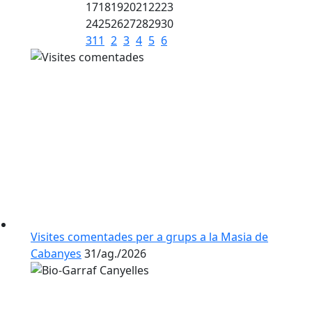
17
18
19
20
21
22
23
24
25
26
27
28
29
30
31
1
2
3
4
5
6
Visites comentades per a grups a la Masia de
Cabanyes
31/ag./2026